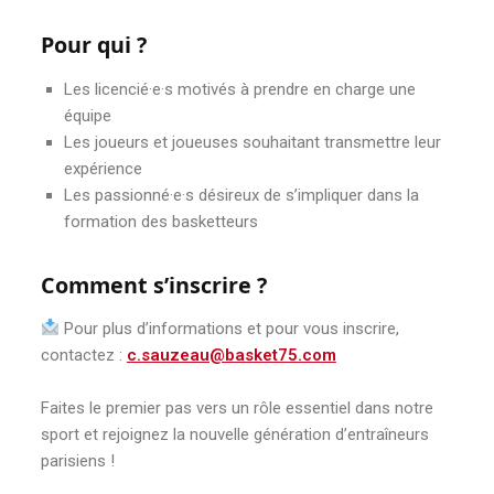
a
î
Pour qui ?
n
Les licencié·e·s motivés à prendre en charge une
équipe
e
Les joueurs et joueuses souhaitant transmettre leur
u
expérience
Les passionné·e·s désireux de s’impliquer dans la
r
formation des basketteurs
s
–
Comment s’inscrire ?
S
Pour plus d’informations et pour vous inscrire,
contactez :
c.sauzeau@basket75.com
a
i
Faites le premier pas vers un rôle essentiel dans notre
sport et rejoignez la nouvelle génération d’entraîneurs
s
parisiens !