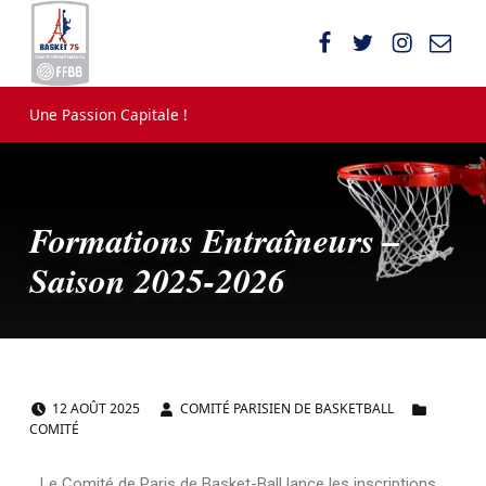
Comité Parisien de Basketball
UNE PASSION CAPITALE !
Une Passion Capitale !
Formations Entraîneurs –
Saison 2025-2026
POSTED ON:
WRITTEN BY:
CATEGORIZED IN:
F
12
AOÛT
2025
COMITÉ PARISIEN DE BASKETBALL
COMITÉ
o
Le Comité de Paris de Basket-Ball lance les inscriptions