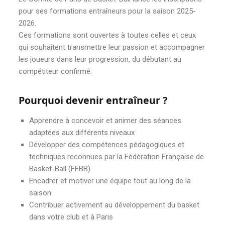
r
pour ses formations entraîneurs pour la saison 2025-
m
2026.
Ces formations sont ouvertes à toutes celles et ceux
a
qui souhaitent transmettre leur passion et accompagner
t
les joueurs dans leur progression, du débutant au
compétiteur confirmé.
i
o
Pourquoi devenir entraîneur ?
n
Apprendre à concevoir et animer des séances
s
adaptées aux différents niveaux
Développer des compétences pédagogiques et
E
techniques reconnues par la Fédération Française de
n
Basket-Ball (FFBB)
Encadrer et motiver une équipe tout au long de la
t
saison
r
Contribuer activement au développement du basket
dans votre club et à Paris