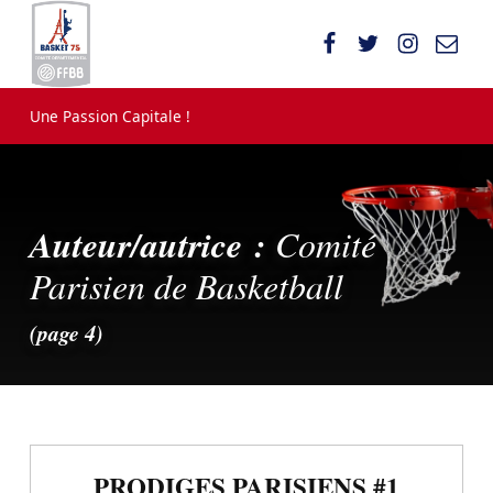
Comité Parisien de Basketball
UNE PASSION CAPITALE !
Une Passion Capitale !
Auteur/autrice :
Comité
Parisien de Basketball
(page 4)
A
PRODIGES PARISIENS #1