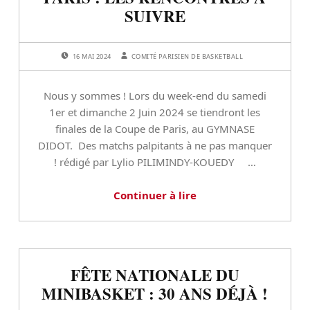
e
SUIVRE
:
POSTED ON:
WRITTEN BY:
16 MAI 2024
COMITÉ PARISIEN DE BASKETBALL
C
Nous y sommes ! Lors du week-end du samedi
o
1er et dimanche 2 Juin 2024 se tiendront les
m
finales de la Coupe de Paris, au GYMNASE
DIDOT. Des matchs palpitants à ne pas manquer
i
! rédigé par Lylio PILIMINDY-KOUEDY …
t
Continuer à lire
é
P
a
FÊTE NATIONALE DU
r
MINIBASKET : 30 ANS DÉJÀ !