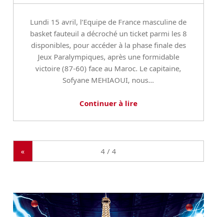
b
Lundi 15 avril, l’Equipe de France masculine de
a
basket fauteuil a décroché un ticket parmi les 8
disponibles, pour accéder à la phase finale des
l
Jeux Paralympiques, après une formidable
l
victoire (87-60) face au Maroc. Le capitaine,
Sofyane MEHIAOUI, nous…
(
p
Continuer à lire
a
g
e
4
«
)
E
L
Y