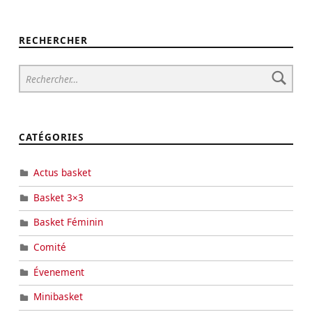
O
I
L
RECHERCHER
E
M
O
N
T
A
CATÉGORIES
N
T
Actus basket
E
Basket 3×3
P
A
Basket Féminin
R
I
Comité
S
Évenement
I
E
Minibasket
N