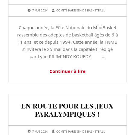
i
s
POSTED ON:
WRITTEN BY:
7 MAI 2024
COMITÉ PARISIEN DE BASKETBALL
i
Chaque année, la Fête Nationale du MiniBasket
e
rassemble des adeptes de basketball âgés de 6 à
n
11 ans, et ce depuis 1994. Cette année, la FNMB
s’invitera le 25 mai dans la capitale ! rédigé
d
par Lylio PILIMINDY-KOUEDY …
e
Continuer à lire
B
a
s
EN ROUTE POUR LES JEUX
k
PARALYMPIQUES !
e
POSTED ON:
WRITTEN BY:
t
7 MAI 2024
COMITÉ PARISIEN DE BASKETBALL