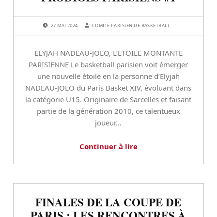
u
t
POSTED ON:
WRITTEN BY:
27 MAI 2024
COMITÉ PARISIEN DE BASKETBALL
e
ELYJAH NADEAU-JOLO, L’ETOILE MONTANTE
u
PARISIENNE Le basketball parisien voit émerger
r
une nouvelle étoile en la personne d’Elyjah
NADEAU-JOLO du Paris Basket XIV, évoluant dans
/
la catégorie U15. Originaire de Sarcelles et faisant
a
partie de la génération 2010, ce talentueux
joueur…
u
t
Continuer à lire
r
i
c
FINALES DE LA COUPE DE
PARIS : LES RENCONTRES À