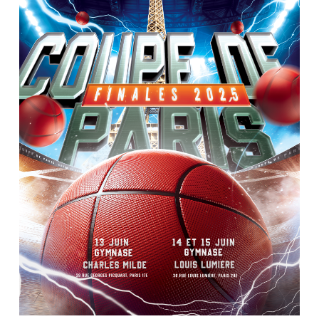
J
A
H
N
A
D
E
A
U
-
J
O
L
O
,
L
’
E
T