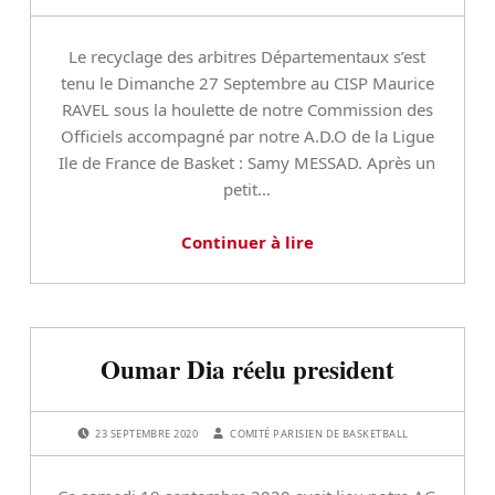
c
l
Le recyclage des arbitres Départementaux s’est
a
tenu le Dimanche 27 Septembre au CISP Maurice
RAVEL sous la houlette de notre Commission des
s
Officiels accompagné par notre A.D.O de la Ligue
s
Ile de France de Basket : Samy MESSAD. Après un
petit…
é
Continuer à lire
(
p
a
g
e
Oumar Dia réelu president
9
)
POSTED ON:
WRITTEN BY:
23 SEPTEMBRE 2020
COMITÉ PARISIEN DE BASKETBALL