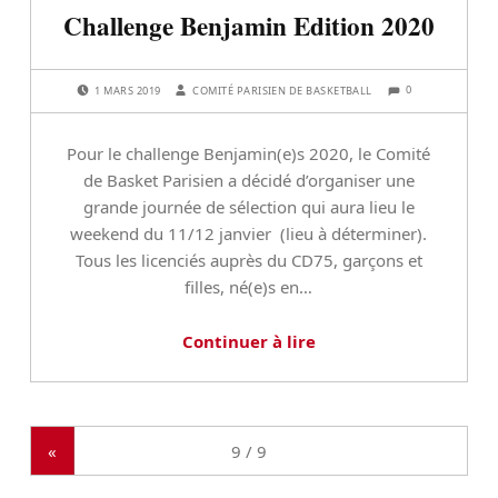
Challenge Benjamin Edition 2020
POSTED ON:
WRITTEN BY:
COMMENTS:
0
1 MARS 2019
COMITÉ PARISIEN DE BASKETBALL
Pour le challenge Benjamin(e)s 2020, le Comité
de Basket Parisien a décidé d’organiser une
grande journée de sélection qui aura lieu le
weekend du 11/12 janvier (lieu à déterminer).
Tous les licenciés auprès du CD75, garçons et
filles, né(e)s en…
Continuer à lire
«