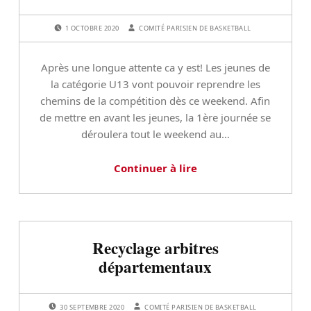
t
é
POSTED ON:
WRITTEN BY:
1 OCTOBRE 2020
COMITÉ PARISIEN DE BASKETBALL
g
Après une longue attente ca y est! Les jeunes de
o
la catégorie U13 vont pouvoir reprendre les
r
chemins de la compétition dès ce weekend. Afin
de mettre en avant les jeunes, la 1ère journée se
i
déroulera tout le weekend au…
e
Continuer à lire
:
N
Recyclage arbitres
o
départementaux
n
POSTED ON:
WRITTEN BY:
30 SEPTEMBRE 2020
COMITÉ PARISIEN DE BASKETBALL