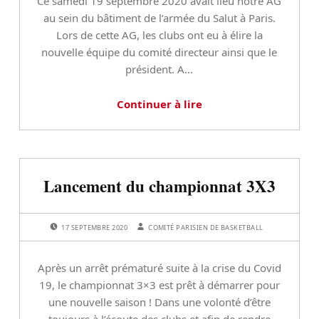
Ce samedi 19 septembre 2020 avait lieu notre AG
au sein du bâtiment de l’armée du Salut à Paris.
Lors de cette AG, les clubs ont eu à élire la
nouvelle équipe du comité directeur ainsi que le
président. A…
Continuer à lire
Lancement du championnat 3X3
POSTED ON:
WRITTEN BY:
17 SEPTEMBRE 2020
COMITÉ PARISIEN DE BASKETBALL
Après un arrêt prématuré suite à la crise du Covid
19, le championnat 3×3 est prêt à démarrer pour
une nouvelle saison ! Dans une volonté d’être
toujours à l’écoute des clubs et afin de rendre