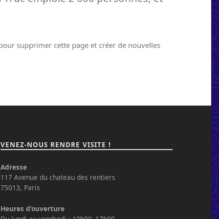
our supprimer cette page et créer de nouvelles
VENEZ-NOUS RENDRE VISITE !
Adresse
117 Avenue du chateau des rentiers
75013, Paris
Heures d’ouverture
Du lundi au vendredi : 10h00–17h00