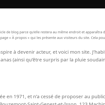
ticle de blog parce qu’elle restera au même endroit et apparaîtra d
ge « À propos » qui les présente aux visiteurs du site. Cela po
spire à devenir acteur, et voici mon site. J’hab
nanas (ainsi qu’être surpris par la pluie souda
ée en 1971, et n’a cessé de proposer au publi
n-Bouzemont-Saint-Genest-et-Isson, 123 Machin