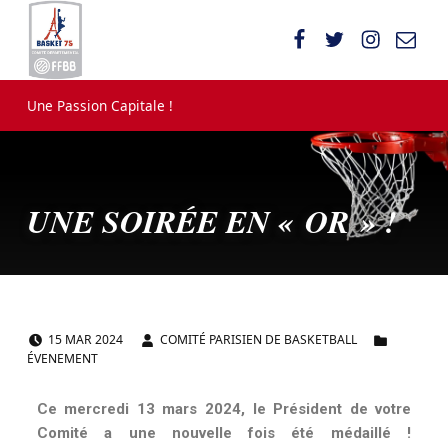
Comité Parisien de Basketball
UNE PASSION CAPITALE !
Une Passion Capitale !
UNE SOIRÉE EN « OR » !
POSTED ON:
WRITTEN BY:
CATEGORIZED IN:
U
15
MAR
2024
COMITÉ PARISIEN DE BASKETBALL
ÉVENEMENT
N
E
Ce mercredi 13 mars 2024, le Président de votre
Comité a une nouvelle fois été médaillé !