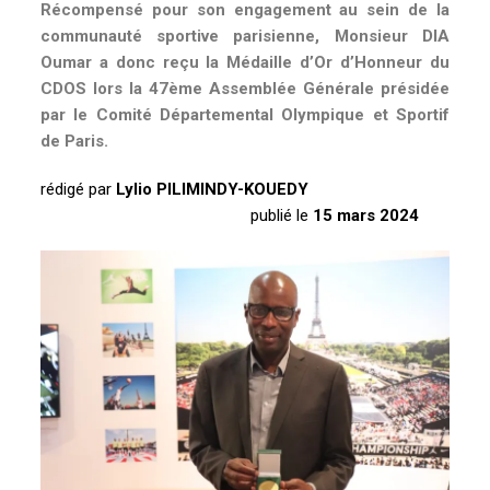
S
Récompensé pour son engagement au sein de la
communauté sportive parisienne, Monsieur DIA
O
Oumar a donc reçu la Médaille d’Or d’Honneur du
I
CDOS lors la 47ème Assemblée Générale présidée
par le Comité Départemental Olympique et Sportif
R
de Paris.
É
rédigé par
Lylio PILIMINDY-KOUEDY
E
publié le
15 mars 2024
E
N
«
O
R